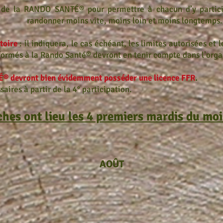
es de la RANDO SANTÉ® pour permettre à chacun d’y partic
oins vite, moins loin et moins longtemps.
toire
: il indiquera, le cas échéant, les limites autorisées et l
s formés à la Rando Santé® devront en tenir compte dans l’org
 devront bien évidemment posséder une licence FFR
.
ires à partir de la 4° participation.
hes ont lieu les 4 premiers mardis du mo
AOÛT