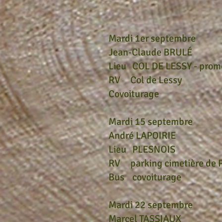
Mardi 1er septembre
Jean-Claude BRULÉ
Lieu COL DE LESSY - prom
RV Col de Lessy
Covoiturage
Mardi 15 septembre
André LAPOIRIE
Lieu PLESNOIS
RV parking cimetière de P
Bus covoiturage
Mardi 22 septembre
Marcel TASSIAUX