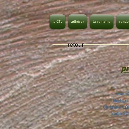
le CTL
adhérer
la semaine
rando
retour
p
Jean-
Norber
Christine 
Nadia S