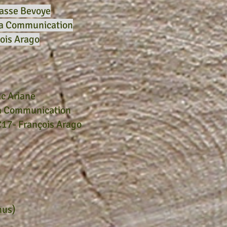
asse Bevoye
la Communication
ois Arago
c Ariane
a Communication
17- François Arago
nus)