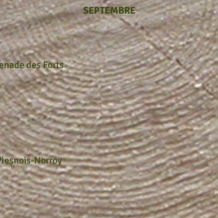
SEPTEMBRE
enade des Forts
lesnois-Norroy