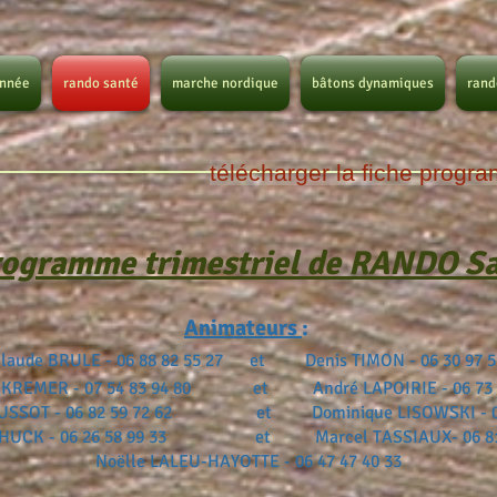
nnée
rando santé
marche nordique
bâtons dynamiques
rand
télécharger la fiche prog
rogramme trimestriel de RANDO S
Animateurs
:
Claude BRULE - 06 88 82 55 27
et Denis TIMON - 06 30 97
t KREMER - 07 54 83 94 80 et André LAPOIRIE - 06 73 3
COUSSOT - 06 82 59 72 62 et Dominique LISOWSKI - 06 
CHUCK - 06 26 58 99 33 et Marcel TASSIAUX- 06 81 
Noëlle LALEU-HAYOTTE - 06 47 47 40 33