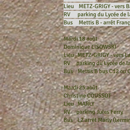
Lieu METZ-GRIGY - vers B
RV parking du Lycée de 
Bus Mettis B - arrêt Franç
Mardi 18 août
Dominique LISOWSKI
Lieu METZ-GRIGY - vers La
RV parking du Lycée de l
Bus Mettis B bus C12 ou C
Mardi 25 août
Christine COUSSOT
Lieu MARLY
RV parking Jules Ferry
Bus L2 arrêt Marly (termi