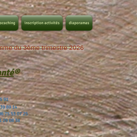
ocaching
inscription activités
diaporamas
ramme du 3ème trimestre 2026
anté
®
 55 91
9 89 14
75 53 07 25
29 08 38